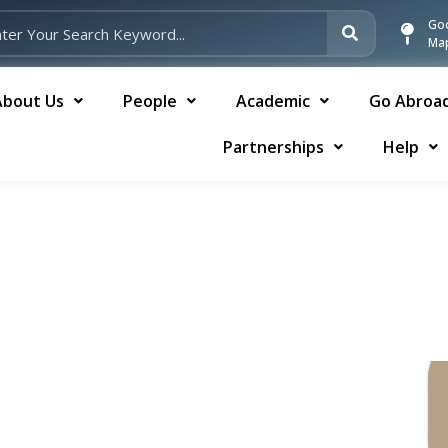
Go
Ma
About Us
People
Academic
Go Abroa
Partnerships
Help