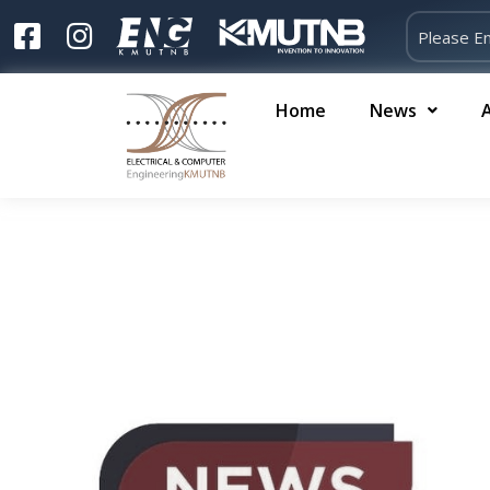
Home
News