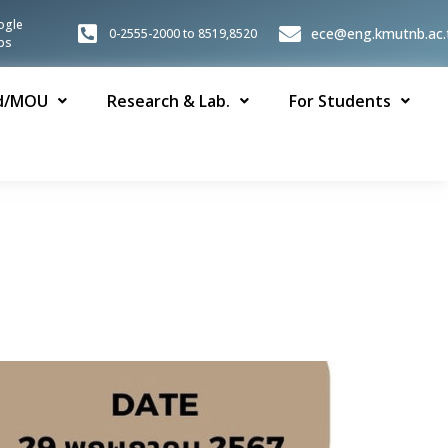
ogle
ece@eng.kmutnb.ac.
0-2555-2000 to 8519,8520
ps
d/MOU
Research & Lab.
For Students